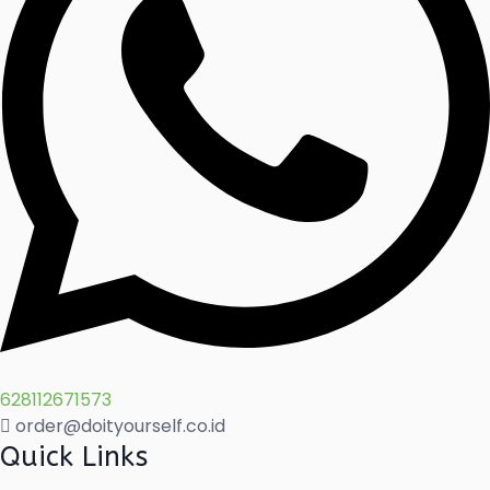
628112671573
order@doityourself.co.id
Quick Links