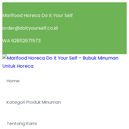
Marifood Horeca Do It Your Self
order@doityourself.co.id
WA 628112671573
Home
Kategori Produk Minuman
Tentang Kami