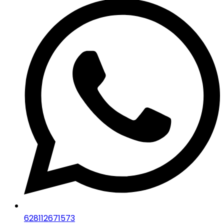
628112671573