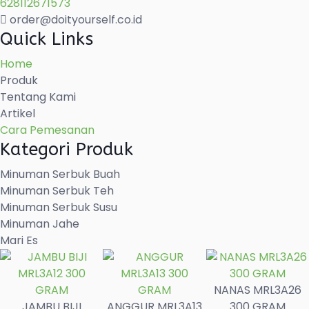
628112671573
order@doityourself.co.id
Minuman Jahe
Quick Links
SERBAT HABBATUSSAUDA JTL2A04 500 GRAM
Home
Produk
Tentang Kami
Read more
Artikel
Cara Pemesanan
Kategori Produk
Minuman Serbuk Buah
Minuman Serbuk Teh
Minuman Serbuk Susu
Minuman Jahe
Mari Es
NANAS MRL3A26
JAMBU BIJI
ANGGUR MRL3A13
300 GRAM