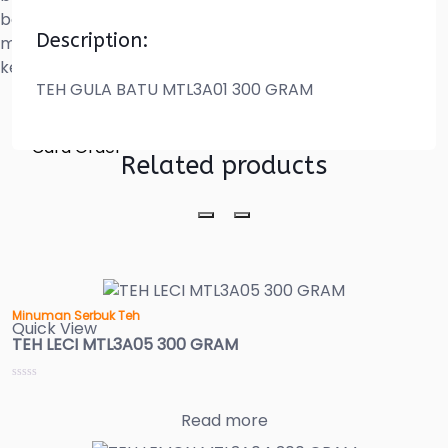
berbagai minuman populer seperti milk tea, jus buah,
Description:
minuman jahe hangat, hingga minuman segar modern
kekinian lainnya.
TEH GULA BATU MTL3A01 300 GRAM
Cara Order
Related products
Minuman Serbuk Teh
Quick View
TEH LECI MTL3A05 300 GRAM
Read more