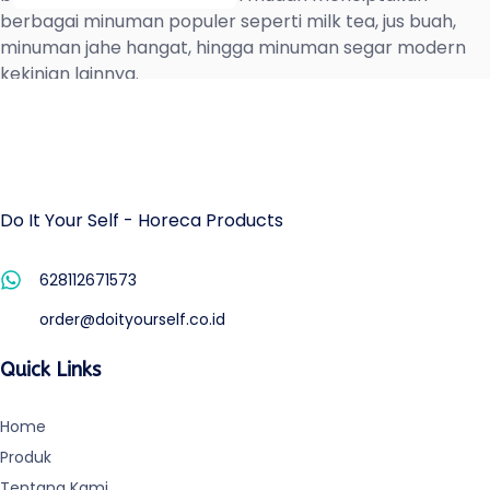
berbagai minuman populer seperti milk tea, jus buah,
minuman jahe hangat, hingga minuman segar modern
kekinian lainnya.
Cara Order
Do It Your Self - Horeca Products
628112671573
order@doityourself.co.id
Quick Links
Home
Produk
Tentang Kami