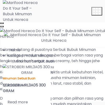
Showing the single result
Sort by:
Selamat datang di pusatnya Serbuk Bubuk Minuman
Home
berkualitas premium dengan berbagai varian rasa yang
Kategori Produk Minuman
lengkap dari buah segar, susu creamy, teh hingga jahe
Minuman Serbuk Buah
hangat.
Minuman Serbuk Susu
Kami menyediakan solusi praktis untuk kebutuhan Hotel,
Minuman Serbuk Teh
Restoran, Kafe, dan pelaku usaha minuman kekinian,
Wedang Jahe
Minuman Serbuk Buah
dengan produk yang mudah larut, rasa stabil, dan
Mari Es
Quick View
STROBERI MRL3A05 300
ekonomis.
Tentang Kami
GRAM
Cara Pemesanan
Dengan kemasan BAG yang aman dan pilihan rasa yang
Read more
beragam, Anda bisa dengan mudah menciptakan